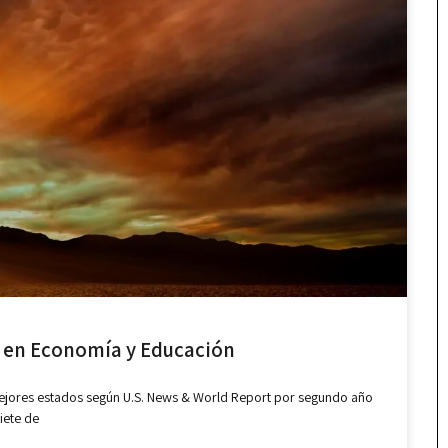
s en Economía y Educación
s mejores estados según U.S. News & World Report por segundo año
iete de