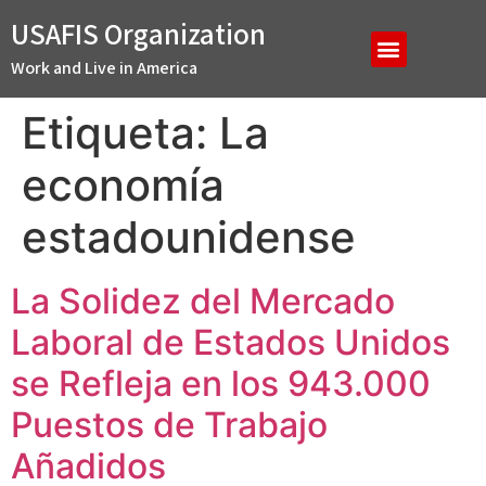
USAFIS Organization
Work and Live in America
Etiqueta:
La
economía
estadounidense
La Solidez del Mercado
Laboral de Estados Unidos
se Refleja en los 943.000
Puestos de Trabajo
Añadidos