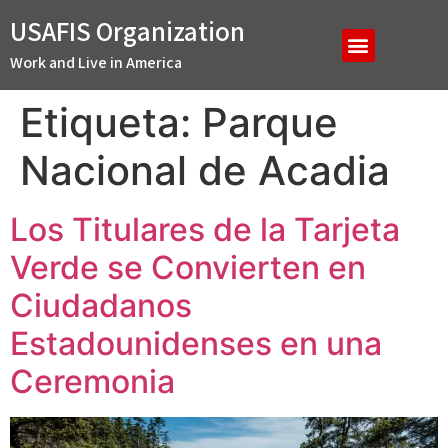
USAFIS Organization
Work and Live in America
Etiqueta:
Parque
Nacional de Acadia
Los Titulares de la Tarjeta
Verde se Convierten en
Ciudadanos
Estadounidenses en una
Ceremonia